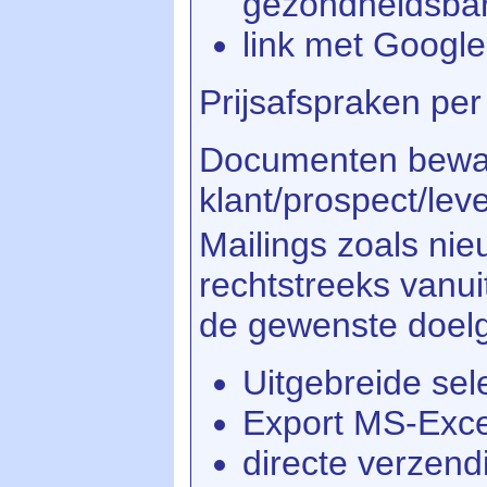
gezondheidsba
link met Googl
Prijsafspraken per
Documenten beware
klant/prospect/lev
Mailings zoals ni
rechtstreeks vanu
de gewenste doel
Uitgebreide sel
Export MS-Exc
directe verzen