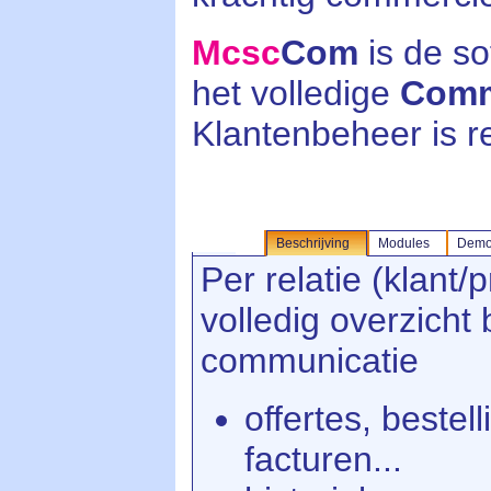
Mcsc
Com
is de s
het volledige
Comm
Klantenbeheer is 
Beschrijving
Modules
Dem
Per relatie (klant/
volledig overzicht
communicatie
offertes, bestel
facturen...