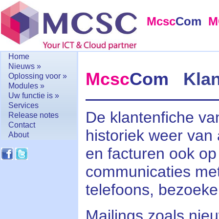
Mcsc
Com
M
Home
Nieuws »
Mcsc
Com
Klan
Oplossing voor »
Modules »
Uw functie is »
Services
De klantenfiche v
Release notes
Contact
historiek weer van 
About
en facturen ook op 
communicaties met 
telefoons, bezoeken
Mailings zoals nie